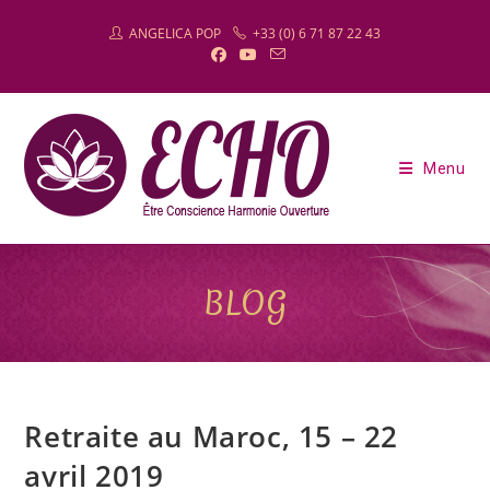
Skip
ANGELICA POP
+33 (0) 6 71 87 22 43
to
content
Menu
BLOG
Retraite au Maroc, 15 – 22
avril 2019