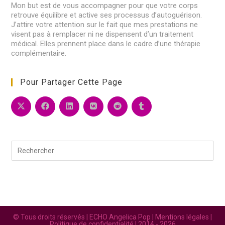
Mon but est de vous accompagner pour que votre corps
retrouve équilibre et active ses processus d’autoguérison.
J’attire votre attention sur le fait que mes prestations ne
visent pas à remplacer ni ne dispensent d’un traitement
médical. Elles prennent place dans le cadre d’une thérapie
complémentaire.
Pour Partager Cette Page
Pre
Esc
to
clo
the
sea
pan
© Tous droits réservés | ECHO Angelica Pop |
Mentions légales
|
Politique de confidentialité
| 2014 - 2026