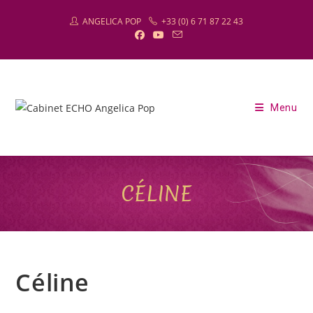
Skip
ANGELICA POP
+33 (0) 6 71 87 22 43
to
content
Menu
CÉLINE
Céline