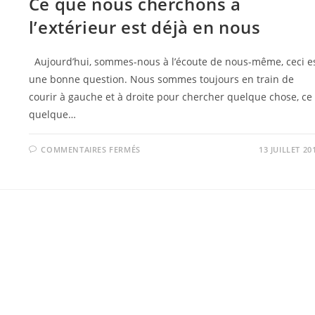
Ce que nous cherchons à
l’extérieur est déjà en nous
Aujourd’hui, sommes-nous à l’écoute de nous-même, ceci e
une bonne question. Nous sommes toujours en train de
courir à gauche et à droite pour chercher quelque chose, ce
quelque…
SUR
COMMENTAIRES FERMÉS
13 JUILLET 20
CE
QUE
NOUS
CHERCHONS
À
L’EXTÉRIEUR
EST
DÉJÀ
EN
NOUS